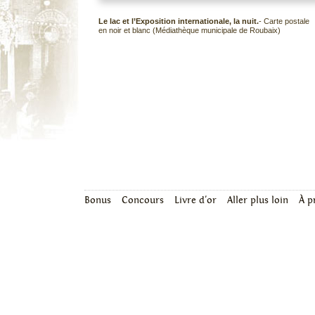
Le lac et l’Exposition internationale, la nuit.
- Carte postale
en noir et blanc (Médiathèque municipale de Roubaix)
Bonus
Concours
Livre d'or
Aller plus loin
À p